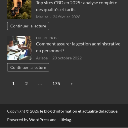
Top sites CBD en 2025 : analyse complète
des qualités et tarifs
Marise
24 février 2026
Continuer la lecture
ENTREPRISE
Comment assurer la gestion administrative
du personnel ?
Arisoa
20 octobre 2022
Continuer la lecture
1
2
…
175
»
Copyright © 2026
le blog d'information et actualité didactique
.
Powered by
WordPress
and
HitMag
.