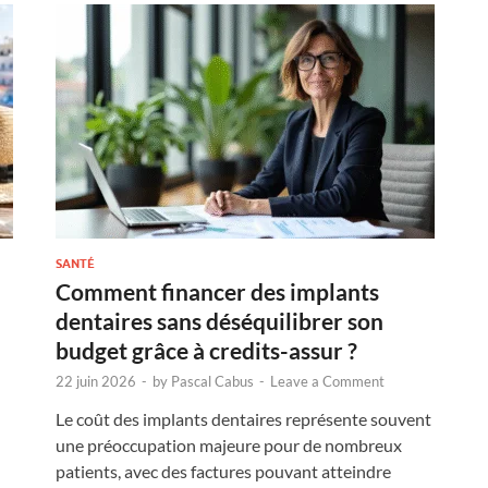
SANTÉ
Comment financer des implants
dentaires sans déséquilibrer son
budget grâce à credits-assur ?
22 juin 2026
-
by
Pascal Cabus
-
Leave a Comment
Le coût des implants dentaires représente souvent
une préoccupation majeure pour de nombreux
patients, avec des factures pouvant atteindre