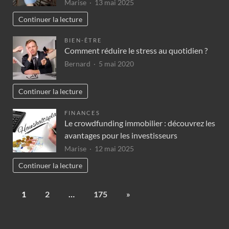
Marise
13 mai 2025
Continuer la lecture
BIEN-ÊTRE
Comment réduire le stress au quotidien ?
Bernard
5 mai 2020
Continuer la lecture
FINANCES
Le crowdfunding immobilier : découvrez les
avantages pour les investisseurs
Marise
12 mai 2025
Continuer la lecture
1
2
…
175
»