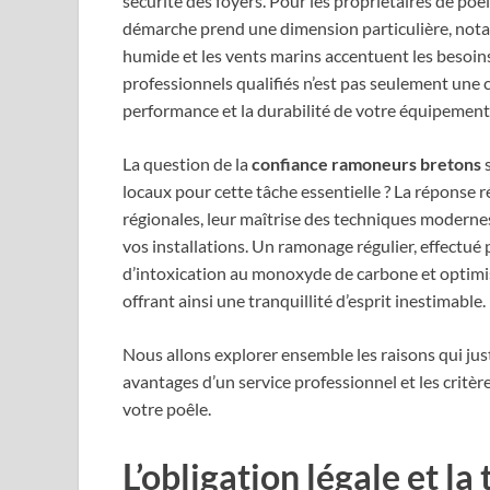
sécurité des foyers. Pour les propriétaires de poêle
démarche prend une dimension particulière, not
humide et les vents marins accentuent les besoin
professionnels qualifiés n’est pas seulement une c
performance et la durabilité de votre équipement
La question de la
confiance ramoneurs bretons
s
locaux pour cette tâche essentielle ? La réponse 
régionales, leur maîtrise des techniques modernes 
vos installations. Un ramonage régulier, effectué 
d’intoxication au monoxyde de carbone et optimis
offrant ainsi une tranquillité d’esprit inestimable.
Nous allons explorer ensemble les raisons qui just
avantages d’un service professionnel et les critèr
votre poêle.
L’obligation légale et la 