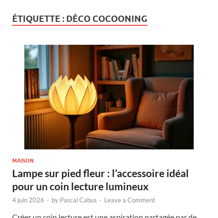
ÉTIQUETTE :
DÉCO COCOONING
MAISON
Lampe sur pied fleur : l’accessoire idéal
pour un coin lecture lumineux
4 juin 2026
-
by
Pascal Cabus
-
Leave a Comment
Créer un coin lecture est une aspiration partagée par de