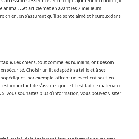
s accessoires essentiels et ceux qui ajoutent du confort, il
e animal. Cet article met en avant les 7 meilleurs
e chien, en s’assurant qu’il se sente aimé et heureux dans
rtable. Les chiens, tout comme les humains, ont besoin
n sécurité. Choisir un lit adapté à sa taille et à ses
rthopédiques, par exemple, offrent un excellent soutien
l est important de s’assurer que le lit est fait de matériaux
 Si vous souhaitez plus d’information, vous pouvez visiter
rité, mais il doit également être confortable pour votre