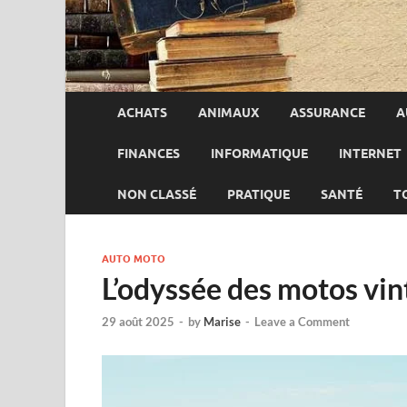
ACHATS
ANIMAUX
ASSURANCE
A
FINANCES
INFORMATIQUE
INTERNET
NON CLASSÉ
PRATIQUE
SANTÉ
T
AUTO MOTO
L’odyssée des motos vi
29 août 2025
-
by
Marise
-
Leave a Comment