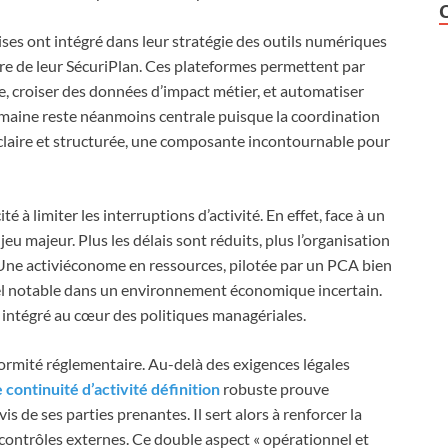
rises ont intégré dans leur stratégie des outils numériques
re de leur SécuriPlan. Ces plateformes permettent par
e, croiser des données d’impact métier, et automatiser
maine reste néanmoins centrale puisque la coordination
laire et structurée, une composante incontournable pour
 à limiter les interruptions d’activité. En effet, face à un
eu majeur. Plus les délais sont réduits, plus l’organisation
 Une activiéconome en ressources, pilotée par un PCA bien
el notable dans un environnement économique incertain.
ue intégré au cœur des politiques managériales.
formité réglementaire. Au-delà des exigences légales
 continuité d’activité définition
robuste prouve
 de ses parties prenantes. Il sert alors à renforcer la
es contrôles externes. Ce double aspect « opérationnel et