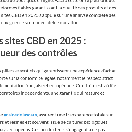
ude de boutiques en ligne. Face à cette offre pléthorique,
teformes fiables garantissant la qualité des produits et des
s sites CBD en 2025 s’appuie sur une analyse complète des
à naviguer ce secteur en pleine mutation.
s sites CBD en 2025 :
igueur des contrôles
 piliers essentiels qui garantissent une expérience d’achat
orte sur la conformité légale, notamment le respect strict
glementation française et européenne. Ce critère est vérifié
laboratoires indépendants, une garantie qui rassure et
me
grainedelascars
, assurent une transparence totale sur
urs et résines est souvent issue de cultures biologiques
s pays européens. Ces producteurs s’engagent à ne pas