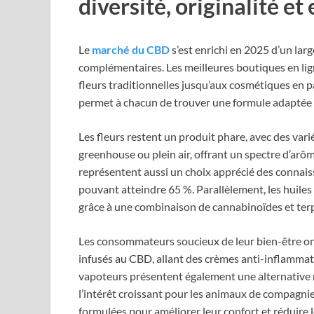
diversité, originalité et 
Le
marché du CBD
s’est enrichi en 2025 d’un lar
complémentaires. Les meilleures boutiques en l
fleurs traditionnelles jusqu’aux cosmétiques en pa
permet à chacun de trouver une formule adaptée s
Les fleurs restent un produit phare, avec des vari
greenhouse ou plein air, offrant un spectre d’arô
représentent aussi un choix apprécié des connaiss
pouvant atteindre 65 %. Parallèlement, les huile
grâce à une combinaison de cannabinoïdes et terp
Les consommateurs soucieux de leur bien-être on
infusés au CBD, allant des crèmes anti-inflammat
vapoteurs présentent également une alternative r
l’intérêt croissant pour les animaux de compagnie
formulées pour améliorer leur confort et réduire l