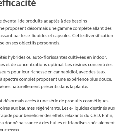
efficacité
ge éventail de produits adaptés à des besoins
igne proposent désormais une gamme complète allant des
ssant par les e-liquides et capsules. Cette diversification
elon ses objectifs personnels.
étés hybrides ou auto-florissantes cultivées en indoor,
mes et de concentrations optimal. Les résines concentrées
eurs pour leur richesse en cannabidiol, avec des taux
s à spectre complet proposent une expérience plus douce,
ènes naturellement présents dans la plante.
t désormais accès à une série de produits cosmétiques
oires aux baumes régénérants. Les e-liquides destinés aux
apide pour bénéficier des effets relaxants du CBD. Enfin,
 a donné naissance à des huiles et friandises spécialement
eur stress.