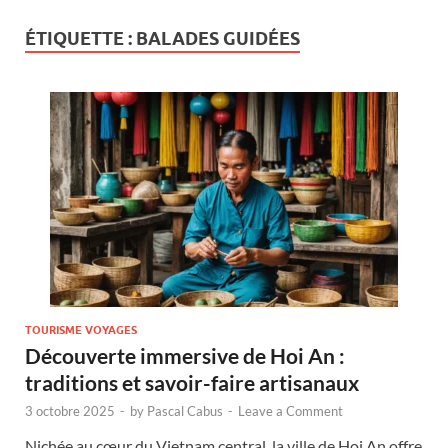
ÉTIQUETTE :
BALADES GUIDÉES
TOURISME VOYAGES
Découverte immersive de Hoi An :
traditions et savoir-faire artisanaux
3 octobre 2025
-
by
Pascal Cabus
-
Leave a Comment
Nichée au cœur du Vietnam central, la ville de Hoi An offre