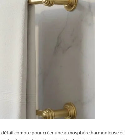
ue détail compte pour créer une atmosphère harmonieuse et